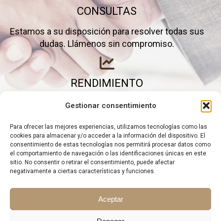
CONSULTAS
Estamos a su disposición para resolver todas sus
dudas. Llámenos sin compromiso.
RENDIMIENTO
Elimine gastos inútiles y saque el máximo partido a
Gestionar consentimiento
su negocio.
Para ofrecer las mejores experiencias, utilizamos tecnologías como las
cookies para almacenar y/o acceder a la información del dispositivo. El
consentimiento de estas tecnologías nos permitirá procesar datos como
el comportamiento de navegación o las identificaciones únicas en este
sitio. No consentir o retirar el consentimiento, puede afectar
negativamente a ciertas características y funciones.
Aceptar