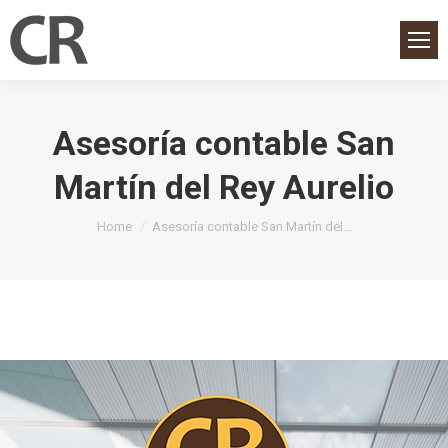
Asesoría contable San
Martín del Rey Aurelio
You are here:
Home
Asesoría contable San Martín del…