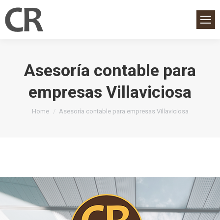
Asesoría contable para
empresas Villaviciosa
You are here:
Home
Asesoría contable para empresas Villaviciosa