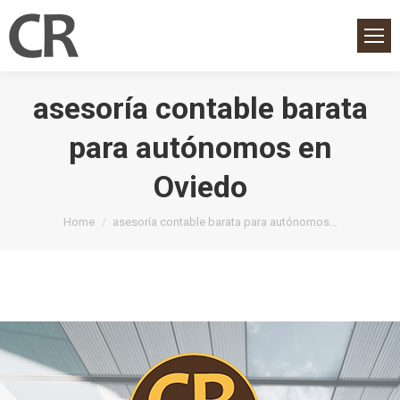
asesoría contable barata
para autónomos en
Oviedo
You are here:
Home
asesoría contable barata para autónomos…