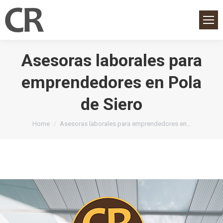
Asesoras laborales para
emprendedores en Pola
de Siero
You are here:
Home
Asesoras laborales para emprendedores en…