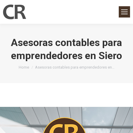
Asesoras contables para
emprendedores en Siero
You are here:
Home
Asesoras contables para emprendedores en…