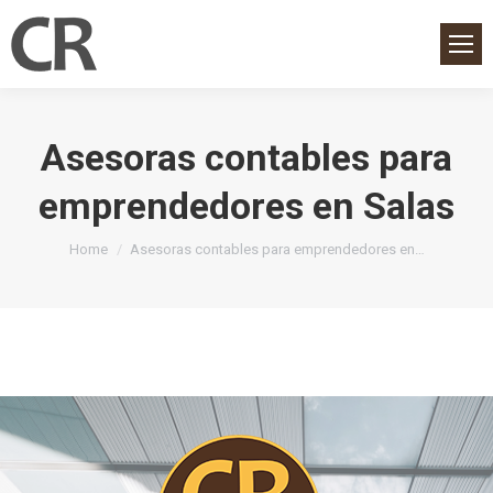
Asesoras contables para
emprendedores en Salas
You are here:
Home
Asesoras contables para emprendedores en…