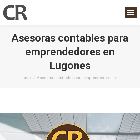
Asesoras contables para
emprendedores en
Lugones
You are here:
Home
Asesoras contables para emprendedores en…