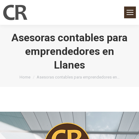
Asesoras contables para
emprendedores en
Llanes
You are here:
Home
Asesoras contables para emprendedores en…