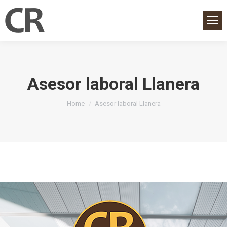
Asesor laboral Llanera
You are here:
Home
Asesor laboral Llanera