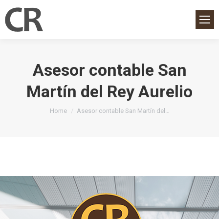
Asesor contable San
Martín del Rey Aurelio
You are here:
Home
Asesor contable San Martín del…