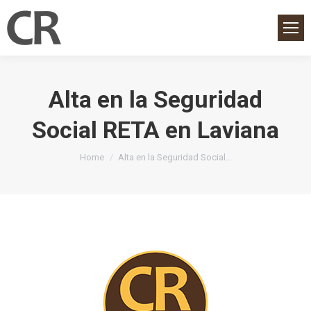
Alta en la Seguridad
Social RETA en Laviana
You are here:
Home
Alta en la Seguridad Social…