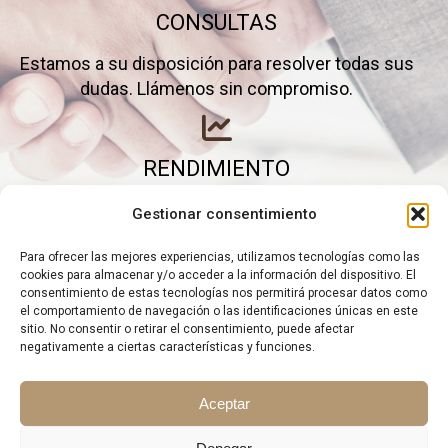
CONSULTAS
Estamos a su disposición para resolver todas sus
dudas. Llámenos sin compromiso.
RENDIMIENTO
Elimine gastos inútiles y saque el máximo partido a
Gestionar consentimiento
su negocio.
Para ofrecer las mejores experiencias, utilizamos tecnologías como las
cookies para almacenar y/o acceder a la información del dispositivo. El
consentimiento de estas tecnologías nos permitirá procesar datos como
el comportamiento de navegación o las identificaciones únicas en este
sitio. No consentir o retirar el consentimiento, puede afectar
negativamente a ciertas características y funciones.
Aceptar