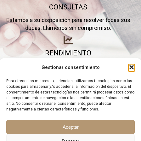
CONSULTAS
Estamos a su disposición para resolver todas sus
dudas. Llámenos sin compromiso.
RENDIMIENTO
Elimine gastos inútiles y saque el máximo partido a
Gestionar consentimiento
su negocio.
Para ofrecer las mejores experiencias, utilizamos tecnologías como las
cookies para almacenar y/o acceder a la información del dispositivo. El
consentimiento de estas tecnologías nos permitirá procesar datos como
el comportamiento de navegación o las identificaciones únicas en este
sitio. No consentir o retirar el consentimiento, puede afectar
negativamente a ciertas características y funciones.
Aceptar