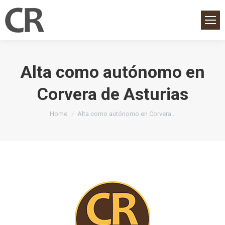
Alta como autónomo en
Corvera de Asturias
You are here:
Home
Alta como autónomo en Corvera…