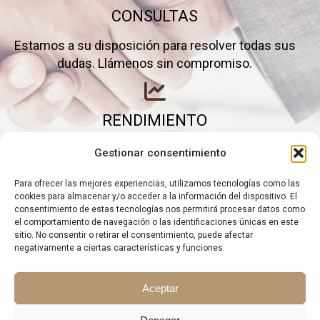
CONSULTAS
Estamos a su disposición para resolver todas sus
dudas. Llámenos sin compromiso.
RENDIMIENTO
Elimine gastos inútiles y saque el máximo partido a
Gestionar consentimiento
su negocio.
Para ofrecer las mejores experiencias, utilizamos tecnologías como las
cookies para almacenar y/o acceder a la información del dispositivo. El
consentimiento de estas tecnologías nos permitirá procesar datos como
el comportamiento de navegación o las identificaciones únicas en este
sitio. No consentir o retirar el consentimiento, puede afectar
negativamente a ciertas características y funciones.
Aceptar