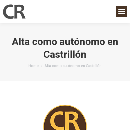
Alta como autónomo en
Castrillón
You are here:
Home
Alta como autónomo en Castrillón