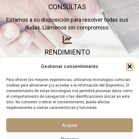
CONSULTAS
Estamos a su disposición para resolver todas sus
dudas. Llámenos sin compromiso.
RENDIMIENTO
Elimine gastos inútiles y saque el máximo partido a
Gestionar consentimiento
su negocio.
Para ofrecer las mejores experiencias, utilizamos tecnologías como las
cookies para almacenar y/o acceder a la información del dispositivo. El
consentimiento de estas tecnologías nos permitirá procesar datos como
el comportamiento de navegación o las identificaciones únicas en este
sitio. No consentir o retirar el consentimiento, puede afectar
negativamente a ciertas características y funciones.
Aceptar