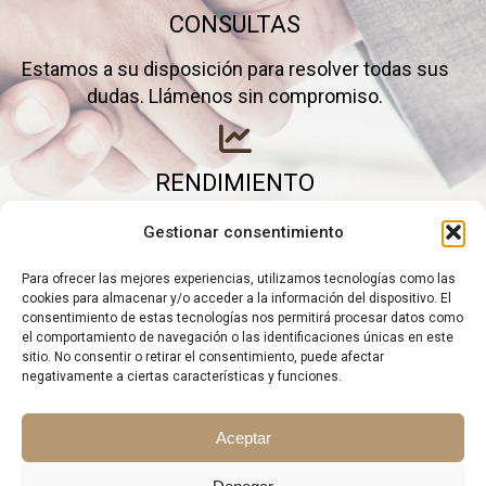
CONSULTAS
Estamos a su disposición para resolver todas sus
dudas. Llámenos sin compromiso.
RENDIMIENTO
Elimine gastos inútiles y saque el máximo partido a
Gestionar consentimiento
su negocio.
Para ofrecer las mejores experiencias, utilizamos tecnologías como las
cookies para almacenar y/o acceder a la información del dispositivo. El
consentimiento de estas tecnologías nos permitirá procesar datos como
el comportamiento de navegación o las identificaciones únicas en este
sitio. No consentir o retirar el consentimiento, puede afectar
negativamente a ciertas características y funciones.
Aceptar